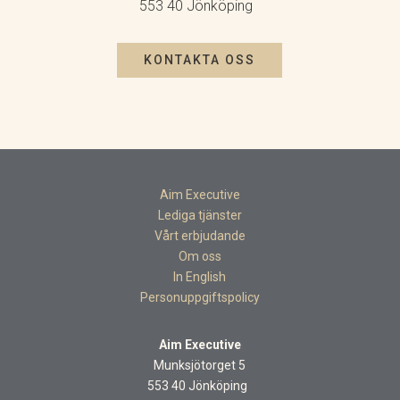
553 40 Jönköping
KONTAKTA OSS
Aim Executive
Lediga tjänster
Vårt erbjudande
Om oss
In English
Personuppgiftspolicy
Aim Executive
Munksjötorget 5
553 40 Jönköping